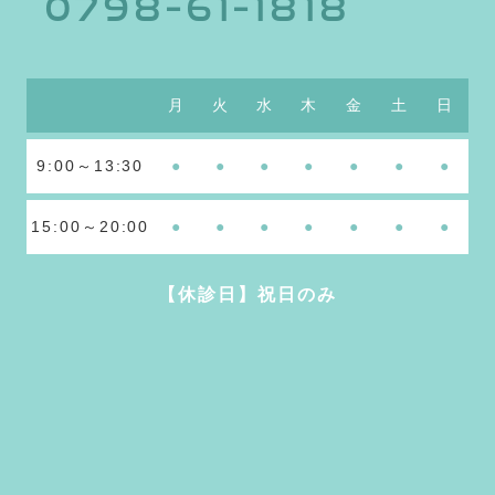
0798-61-1818
月
火
水
木
金
土
日
9:00～13:30
●
●
●
●
●
●
●
15:00～20:00
●
●
●
●
●
●
●
【休診日】祝日のみ