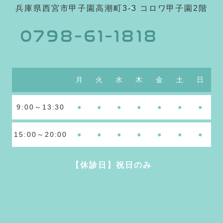
兵庫県西宮市甲子園高潮町3-3 コロワ甲子園2階
0798-61-1818
月
火
水
木
金
土
日
9:00～13:30
●
●
●
●
●
●
●
15:00～20:00
●
●
●
●
●
●
●
【休診日】祝日のみ